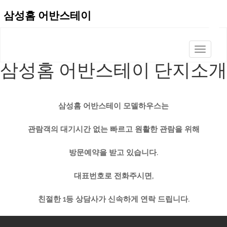
삼성홈 어반스테이
T
삼성홈 어반스테이 단지소개
o
g
g
l
삼성홈 어반스테이 모델하우스는
e
관람객의 대기시간 없는
빠르고 원활한 관람을 위해
n
a
방문예약을 받고 있습니다
.
v
i
대표번호로 전화주시면
,
g
a
친절한
1
등 상담사가 신속하게 연락 드립니다
.
t
i