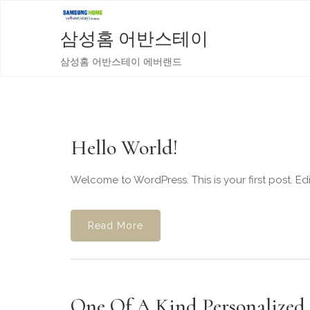
삼성홈 어반스테이
삼성홈 어반스테이 에버랜드
Hello World!
Welcome to WordPress. This is your first post. Edit 
Read More
One Of A Kind Personalized